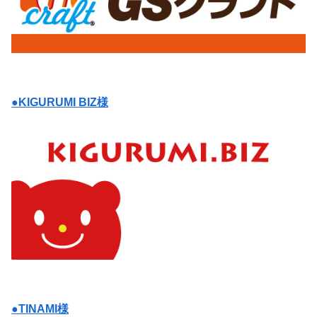
●KIGURUMI BIZ様
●TINAMI様