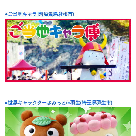
●ご当地キャラ博(滋賀県彦根市)
●世界キャラクターさみっとin羽生(埼玉県羽生市)