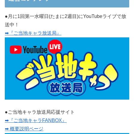
●月に1回第一水曜日(たまに2週目)にYouTubeライブで放
送中！
➡『ご当地キャラ放送局』
●ご当地キャラ放送局応援サイト
➡『ご当地キャラFANBOX』
➡ 概要説明ページ