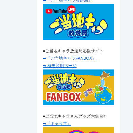
➡『ご当地キャラ放送局』
●ご当地キャラ放送局応援サイト
➡『ご当地キャラFANBOX』
➡ 概要説明ページ
●ご当地キャラさんグッズ大集合♪
➡『キャラマ』