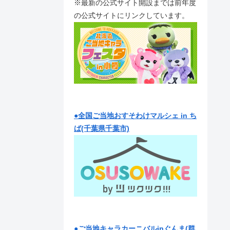
※最新の公式サイト開設までは前年度
の公式サイトにリンクしています。
●全国ご当地おすそわけマルシェ in ち
ば(千葉県千葉市)
●ご当地キャラカーニバルinぐんま(群