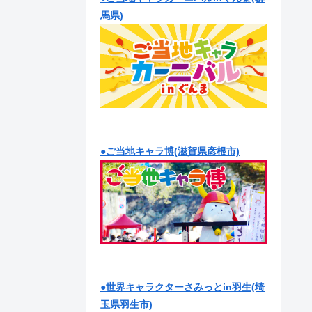
馬県)
●ご当地キャラ博(滋賀県彦根市)
●世界キャラクターさみっとin羽生(埼
玉県羽生市)