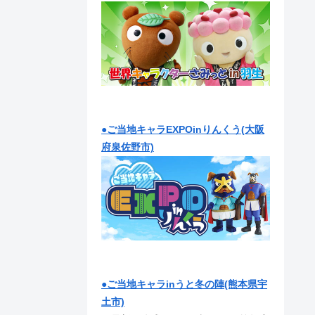
●ご当地キャラEXPOinりんくう(大阪
府泉佐野市)
●ご当地キャラinうと冬の陣(熊本県宇
土市)