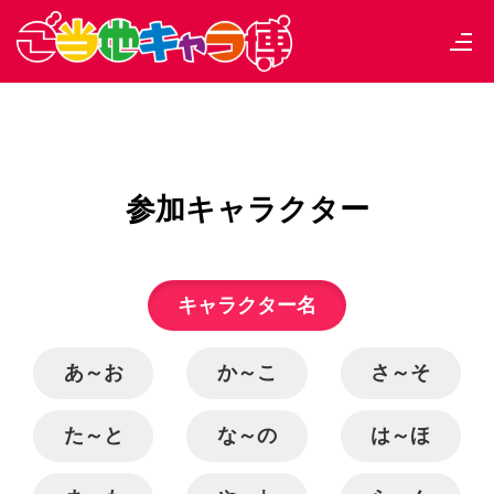
参加キャラクター
キャラクター名
あ～お
か～こ
さ～そ
た～と
な～の
は～ほ