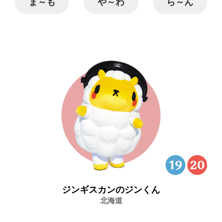
ま～も
や～わ
ら～ん
ジンギスカンのジンくん
北海道