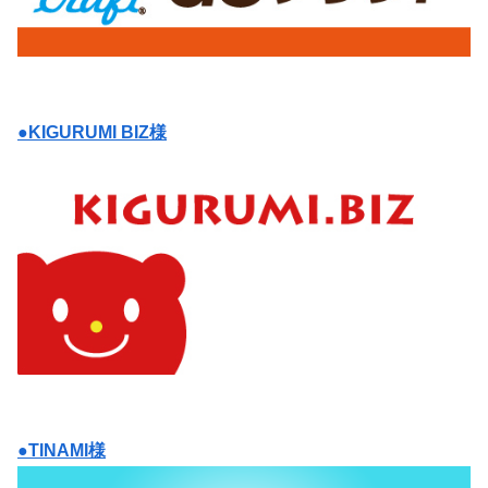
●KIGURUMI BIZ様
●TINAMI様