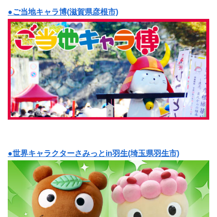
●ご当地キャラ博(滋賀県彦根市)
●世界キャラクターさみっとin羽生(埼玉県羽生市)