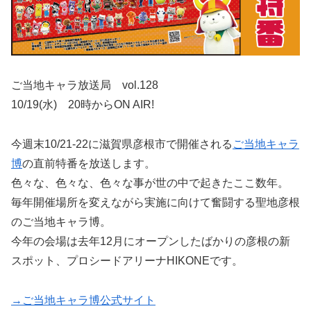
ご当地キャラ放送局 vol.128
10/19(水) 20時からON AIR!
今週末10/21-22に滋賀県彦根市で開催される
ご当地キャラ
博
の直前特番を放送します。
色々な、色々な、色々な事が世の中で起きたここ数年。
毎年開催場所を変えながら実施に向けて奮闘する聖地彦根
のご当地キャラ博。
今年の会場は去年12月にオープンしたばかりの彦根の新
スポット、プロシードアリーナHIKONEです。
→ご当地キャラ博公式サイト