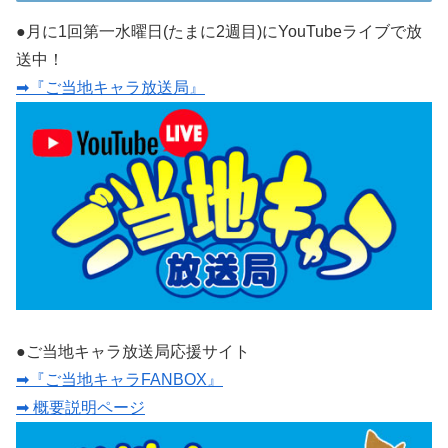
●月に1回第一水曜日(たまに2週目)にYouTubeライブで放
送中！
➡『ご当地キャラ放送局』
●ご当地キャラ放送局応援サイト
➡『ご当地キャラFANBOX』
➡ 概要説明ページ