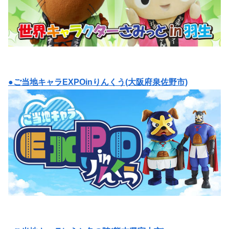
●ご当地キャラEXPOinりんくう(大阪府泉佐野市)