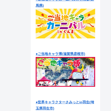
馬県)
●ご当地キャラ博(滋賀県彦根市)
●世界キャラクターさみっとin羽生(埼
玉県羽生市)