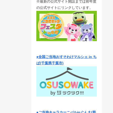
※最新の公式サイト開設までは前年度
の公式サイトにリンクしています。
●全国ご当地おすそわけマルシェ in ち
ば(千葉県千葉市)
●ご当地キャラカーニバルinぐんま(群