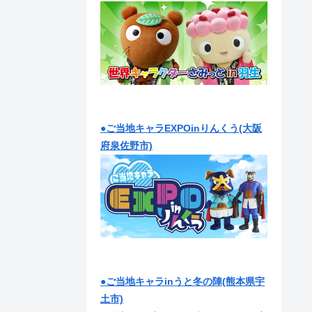
●ご当地キャラEXPOinりんくう(大阪
府泉佐野市)
●ご当地キャラinうと冬の陣(熊本県宇
土市)