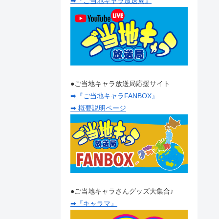
➡『ご当地キャラ放送局』
●ご当地キャラ放送局応援サイト
➡『ご当地キャラFANBOX』
➡ 概要説明ページ
●ご当地キャラさんグッズ大集合♪
➡『キャラマ』