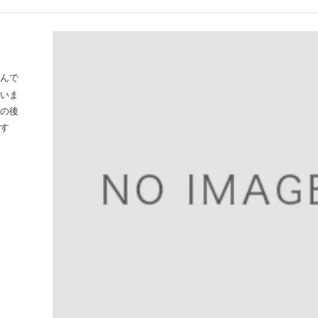
んで
いま
の後
す