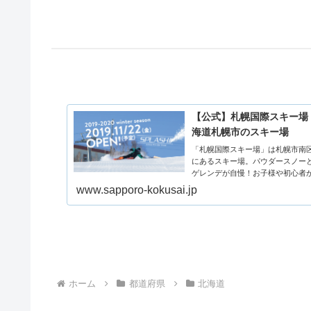
【公式】札幌国際スキー場
海道札幌市のスキー場
「札幌国際スキー場」は札幌市南
にあるスキー場。パウダースノー
ゲレンデが自慢！お子様や初心者
者まで楽しめる多彩なコース。ス
www.sapporo-kokusai.jp
ーブ・そりエリアもあります。
ホーム
都道府県
北海道