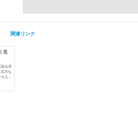
関連リンク
｜北
区定山渓
と広大な
から上級
ノーチュ