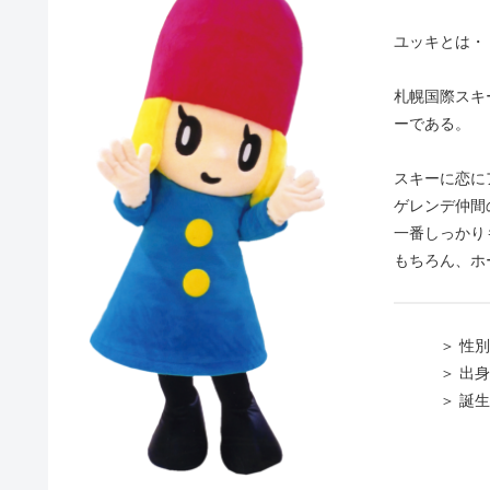
ユッキとは・
札幌国際スキ
ーである。
スキーに恋に
ゲレンデ仲間
一番しっかり
もちろん、ホ
＞ 性別 
＞ 出身地
＞ 誕生