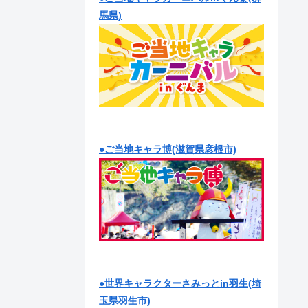
馬県)
●ご当地キャラ博(滋賀県彦根市)
●世界キャラクターさみっとin羽生(埼
玉県羽生市)