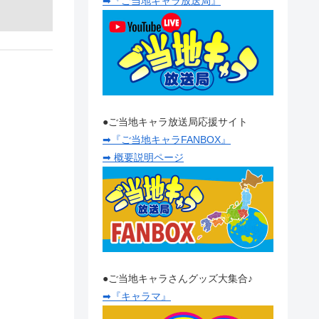
➡『ご当地キャラ放送局』
●ご当地キャラ放送局応援サイト
➡『ご当地キャラFANBOX』
➡ 概要説明ページ
●ご当地キャラさんグッズ大集合♪
➡『キャラマ』