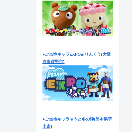
●ご当地キャラEXPOinりんくう(大阪
府泉佐野市)
●ご当地キャラinうと冬の陣(熊本県宇
土市)