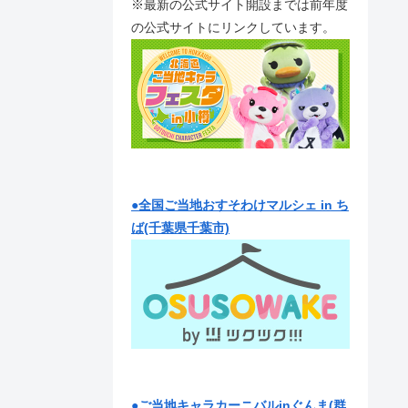
※最新の公式サイト開設までは前年度
の公式サイトにリンクしています。
●全国ご当地おすそわけマルシェ in ち
ば(千葉県千葉市)
●ご当地キャラカーニバルinぐんま(群