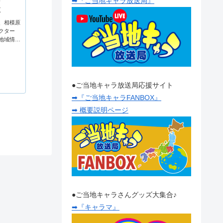
➡『ご当地キャラ放送局』
X
、相模原
クター
地域情報
ね。
●ご当地キャラ放送局応援サイト
➡『ご当地キャラFANBOX』
➡ 概要説明ページ
●ご当地キャラさんグッズ大集合♪
➡『キャラマ』