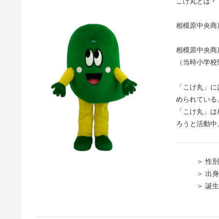
こけ丸とは・
相模原中央商
相模原中央商
（当時小学校
「こけ丸」に
められている
「こけ丸」は
ろうと活動中
＞ 性別 
＞ 出身地
＞ 誕生日