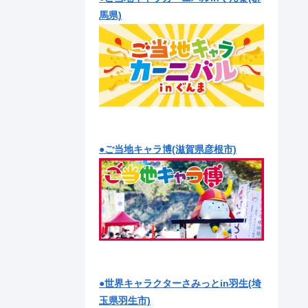
馬県)
●ご当地キャラ博(滋賀県彦根市)
●世界キャラクターさみっとin羽生(埼
玉県羽生市)