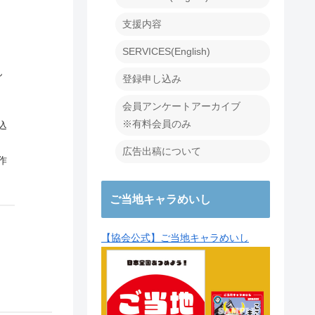
支援内容
SERVICES(English)
ん
登録申し込み
会員アンケートアーカイブ
※有料会員のみ
込
広告出稿について
作
ご当地キャラめいし
【協会公式】ご当地キャラめいし