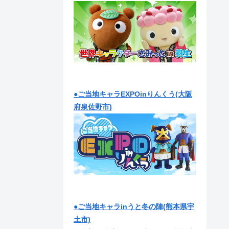
●ご当地キャラEXPOinりんくう(大阪
府泉佐野市)
●ご当地キャラinうと冬の陣(熊本県宇
土市)