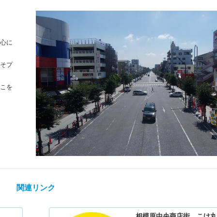
心に
そプ
こを
関連リンク
相模原中央商店街 こけ