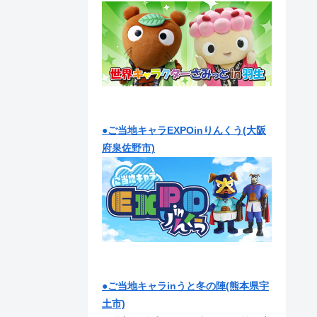
●ご当地キャラEXPOinりんくう(大阪
府泉佐野市)
●ご当地キャラinうと冬の陣(熊本県宇
土市)