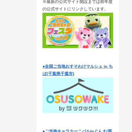
※最新の公式サイト開設までは前年度
の公式サイトにリンクしています。
●全国ご当地おすそわけマルシェ in ち
ば(千葉県千葉市)
●ご当地キャラカーニバルinぐんま(群