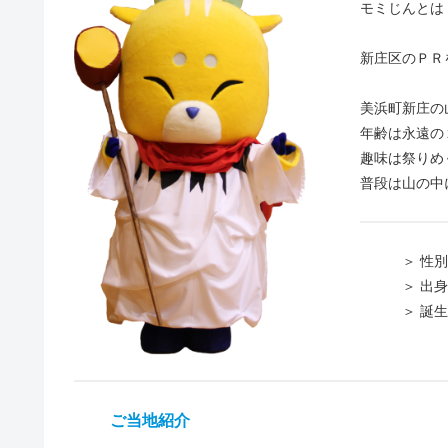
モミじんとは
新庄区のＰＲ
美浜町新庄の
年齢は永遠の
趣味は祭りめ
普段は山の中
＞ 性別 
＞ 出身地
＞ 誕生日
ご当地紹介