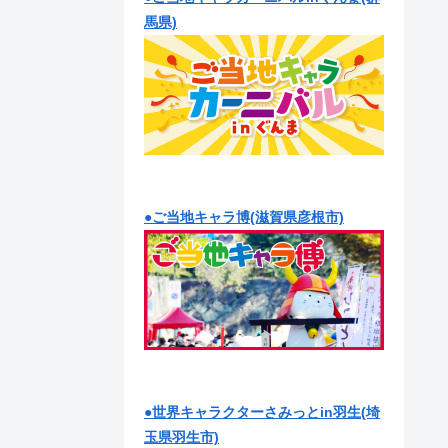
馬県)
●ご当地キャラ博(滋賀県彦根市)
●世界キャラクターさみっとin羽生(埼
玉県羽生市)