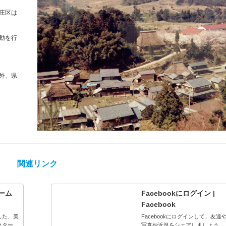
庄区は
動を行
外、県
関連リンク
ーム
Facebookにログイン |
Facebook
した、美
Facebookにログインして、友達
クター、
写真や近況をシェアしましょう。