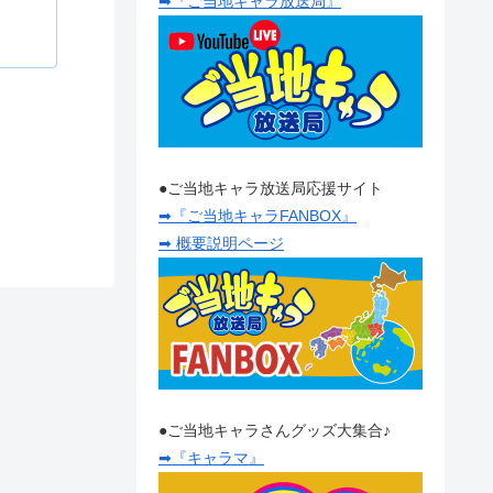
➡『ご当地キャラ放送局』
●ご当地キャラ放送局応援サイト
➡『ご当地キャラFANBOX』
➡ 概要説明ページ
●ご当地キャラさんグッズ大集合♪
➡『キャラマ』