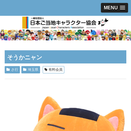
MENU
そうかニャン
さ行
埼玉県
有料会員