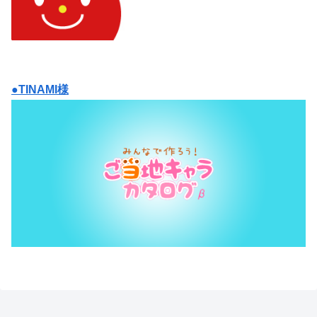
●TINAMI様