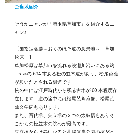
ご当地紹介
そうかニャンが『埼玉県草加市』を紹介するニ
ャン♪
【国指定名勝～おくのほそ道の風景地～「草加
松原」】
草加松原は草加市を流れる綾瀬川沿いにある約
1.5 ㎞の 634 本ある松の並木道があり、松尾芭蕉
が歩いたとされる街道です。
松の中には江戸時代から残る古木が 60 本程度存
在します。道の途中には松尾芭蕉扇像、松尾芭
蕉文学碑もあります。
また、百代橋、矢立橋の２つの太鼓橋もありそ
こからの松並木の眺めが最高です。
矢立橋からは春になると札場河岸公園の桜がと