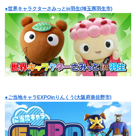
●世界キャラクターさみっとin羽生(埼玉県羽生市)
●ご当地キャラEXPOinりんくう(大阪府泉佐野市)