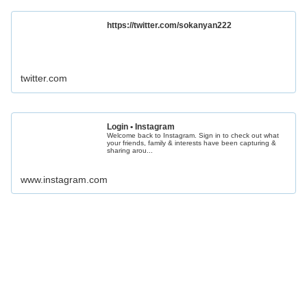
https://twitter.com/sokanyan222
twitter.com
Login • Instagram
Welcome back to Instagram. Sign in to check out what
your friends, family & interests have been capturing &
sharing arou...
www.instagram.com