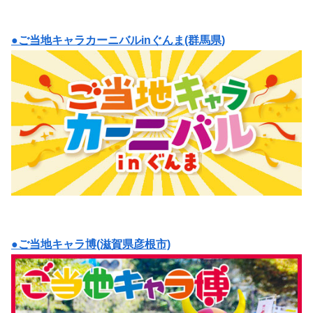
●ご当地キャラカーニバルinぐんま(群馬県)
●ご当地キャラ博(滋賀県彦根市)