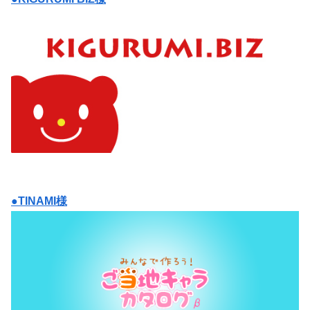
●TINAMI様