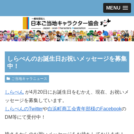
MENU
しらぺんのお誕生日お祝いメッセージを募集
中！
ご当地キャラニュース
しらぺん
が4月20日にお誕生日をむかえ、現在、お祝いメ
ッセージを募集しています。
しらぺんのTwitter
や
白浜町商工会青年部様のFacebook
の
DM等にて受付中！