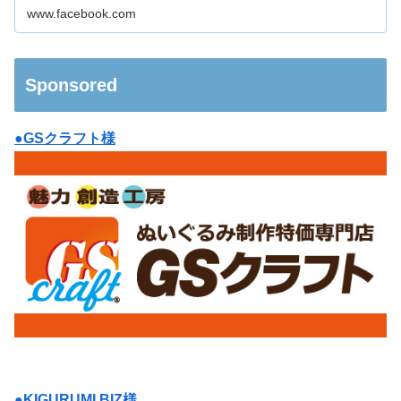
www.facebook.com
Sponsored
●GSクラフト様
●KIGURUMI BIZ様