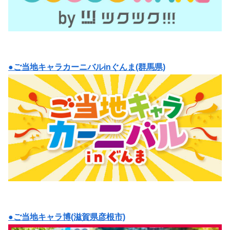
●ご当地キャラカーニバルinぐんま(群馬県)
●ご当地キャラ博(滋賀県彦根市)