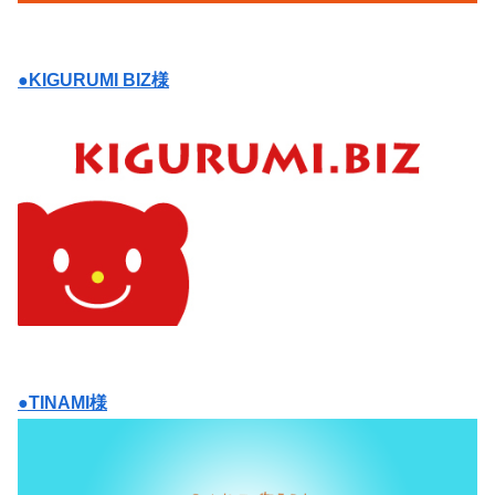
●KIGURUMI BIZ様
●TINAMI様