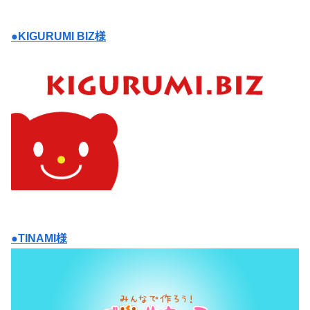
●KIGURUMI BIZ様
●TINAMI様