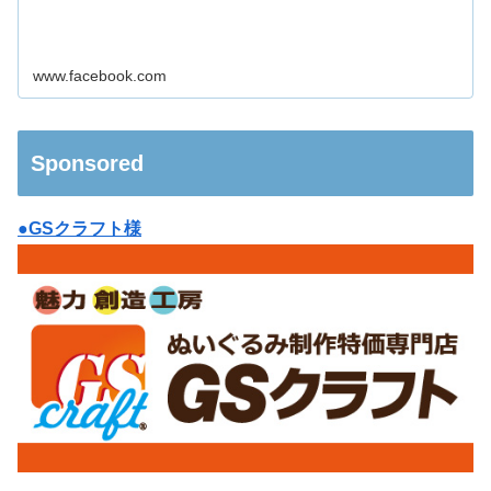
www.facebook.com
Sponsored
●GSクラフト様