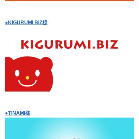
●KIGURUMI BIZ様
●TINAMI様