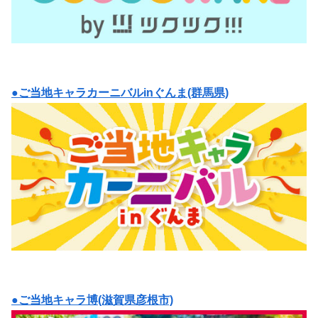
●ご当地キャラカーニバルinぐんま(群馬県)
●ご当地キャラ博(滋賀県彦根市)