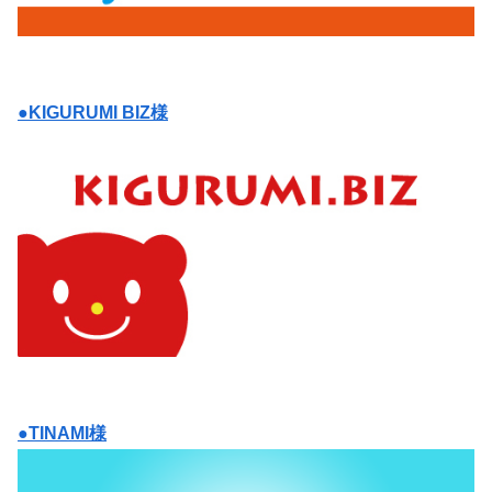
●KIGURUMI BIZ様
●TINAMI様