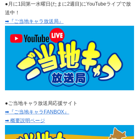
●月に1回第一水曜日(たまに2週目)にYouTubeライブで放
送中！
➡『ご当地キャラ放送局』
●ご当地キャラ放送局応援サイト
➡『ご当地キャラFANBOX』
➡ 概要説明ページ