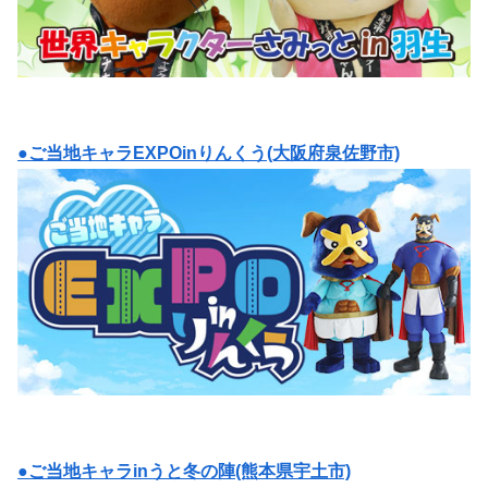
●ご当地キャラEXPOinりんくう(大阪府泉佐野市)
●ご当地キャラinうと冬の陣(熊本県宇土市)