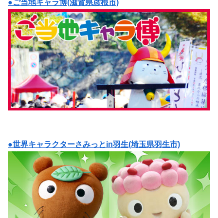
●ご当地キャラ博(滋賀県彦根市)
●世界キャラクターさみっとin羽生(埼玉県羽生市)