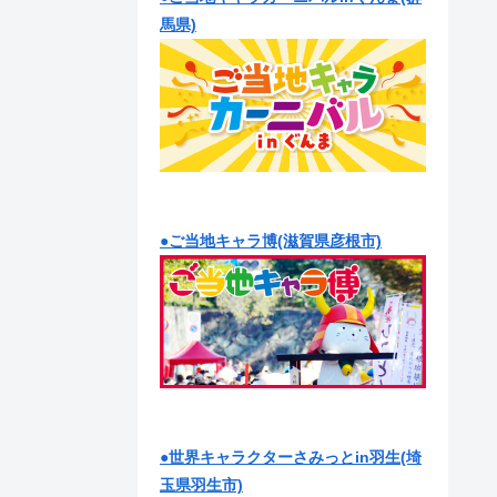
馬県)
●ご当地キャラ博(滋賀県彦根市)
●世界キャラクターさみっとin羽生(埼
玉県羽生市)