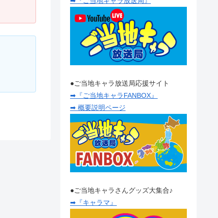
➡『ご当地キャラ放送局』
●ご当地キャラ放送局応援サイト
➡『ご当地キャラFANBOX』
➡ 概要説明ページ
●ご当地キャラさんグッズ大集合♪
➡『キャラマ』