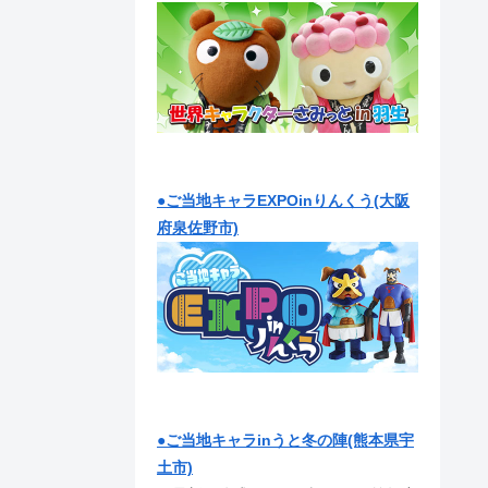
●ご当地キャラEXPOinりんくう(大阪
府泉佐野市)
●ご当地キャラinうと冬の陣(熊本県宇
土市)