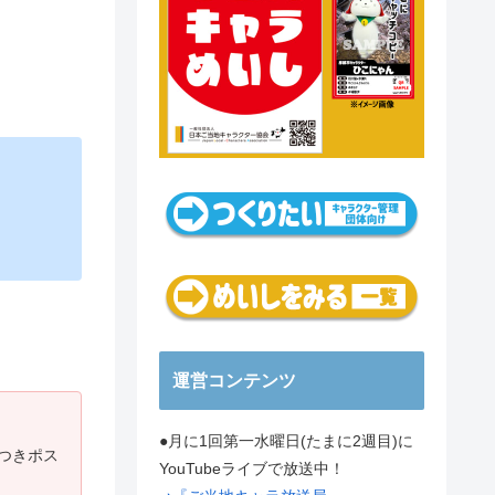
運営コンテンツ
●月に1回第一水曜日(たまに2週目)に
グつきポス
YouTubeライブで放送中！