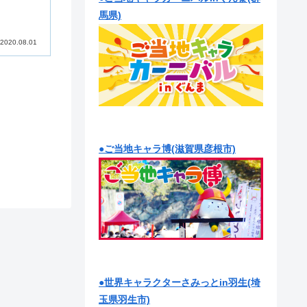
馬県)
2020.08.01
●ご当地キャラ博(滋賀県彦根市)
●世界キャラクターさみっとin羽生(埼
玉県羽生市)