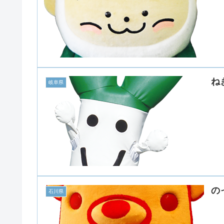
ね
岐阜県
の
石川県