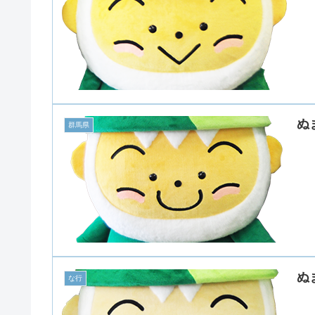
ぬ
群馬県
ぬ
な行