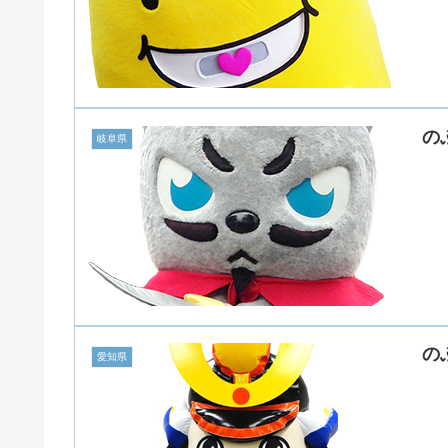
の
岐阜県
の
愛知県