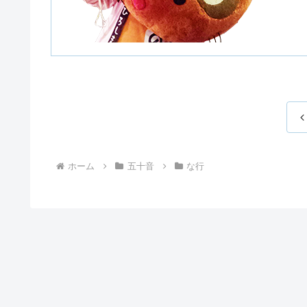
ホーム
五十音
な行