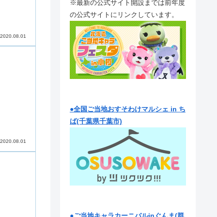
※最新の公式サイト開設までは前年度
の公式サイトにリンクしています。
2020.08.01
●全国ご当地おすそわけマルシェ in ち
ば(千葉県千葉市)
2020.08.01
●ご当地キャラカーニバルinぐんま(群