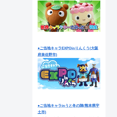
●ご当地キャラEXPOinりんくう(大阪
府泉佐野市)
●ご当地キャラinうと冬の陣(熊本県宇
土市)