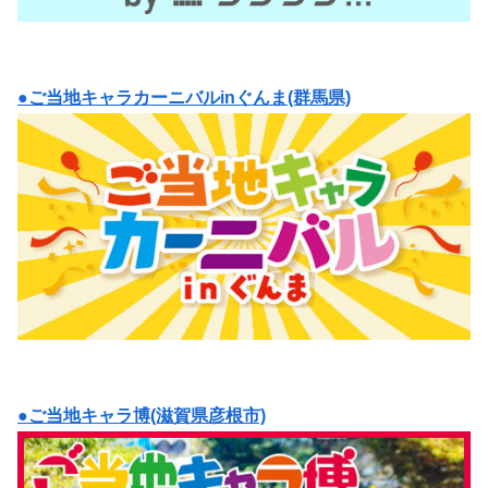
●ご当地キャラカーニバルinぐんま(群馬県)
●ご当地キャラ博(滋賀県彦根市)