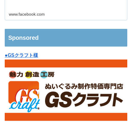
www.facebook.com
Sponsored
●GSクラフト様