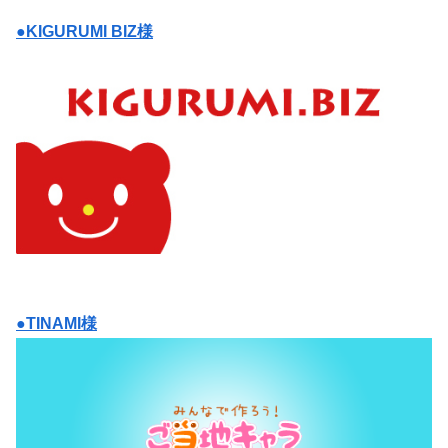
●KIGURUMI BIZ様
●TINAMI様