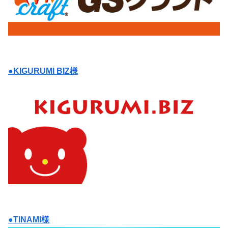
●KIGURUMI BIZ様
●TINAMI様