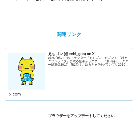
関連リンク
えちゴン (@echi_gon) on X
越後柏崎のPRキャラクター「えちゴン」だゴン！ 「超ア
ニソンライブ」公式応援キャラクター！「新潟キャラクタ
ー総選挙2017」第1位！、ゆるキャラ®グランプリ2019は
全国8位、2020は9位！ゆるバース2023は第3位！ゆるキ
ャラ®グランプ...
x.com
ブラウザーをアップデートしてください