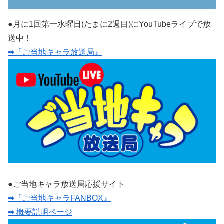
●月に1回第一水曜日(たまに2週目)にYouTubeライブで放
送中！
➡『ご当地キャラ放送局』
●ご当地キャラ放送局応援サイト
➡『ご当地キャラFANBOX』
➡ 概要説明ページ