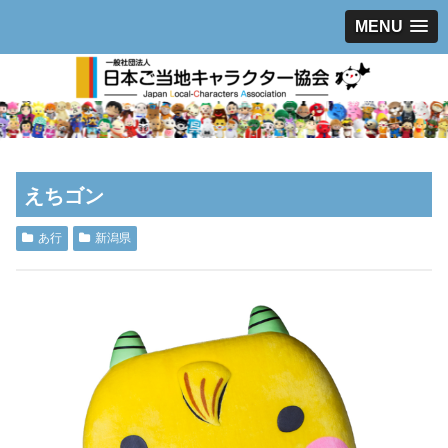
MENU
えちゴン
あ行
新潟県