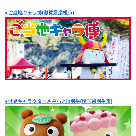
●ご当地キャラ博(滋賀県彦根市)
●世界キャラクターさみっとin羽生(埼玉県羽生市)