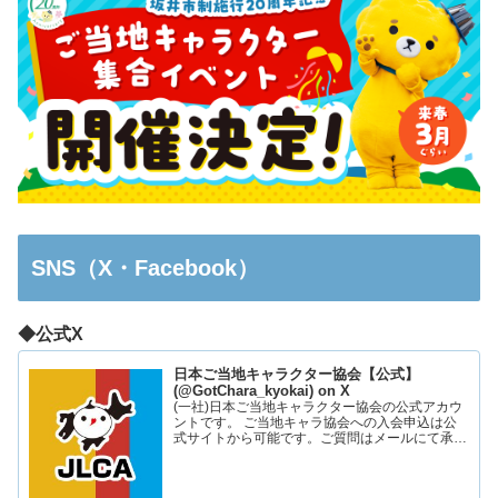
SNS（X・Facebook）
◆公式X
日本ご当地キャラクター協会【公式】
(@GotChara_kyokai) on X
(一社)日本ご当地キャラクター協会の公式アカウ
ントです。 ご当地キャラ協会への入会申込は公
式サイトから可能です。ご質問はメールにて承っ
ております。お気軽にお問い合わせください。