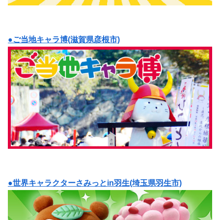
●ご当地キャラ博(滋賀県彦根市)
●世界キャラクターさみっとin羽生(埼玉県羽生市)