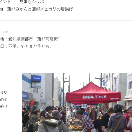
ポイント 見事なシッポ
物 蒲郡みかんと蒲郡メヒカリの唐揚げ
：♂
：愛知県蒲郡市（蒲郡商店街）
：不明。でもまだ子ども。
りや
のテ
盛り