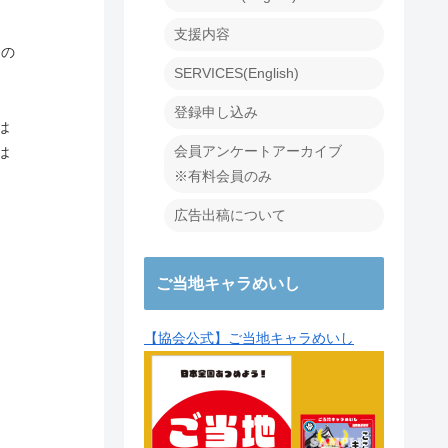
支援内容
めの
SERVICES(English)
登録申し込み
は
会員アンケートアーカイブ
は
※有料会員のみ
広告出稿について
ご当地キャラめいし
【協会公式】ご当地キャラめいし