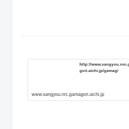
http://www.sangyou.nrc
gori.aichi.jp/gamag/
www.sangyou.nrc.gamagori.aichi.jp