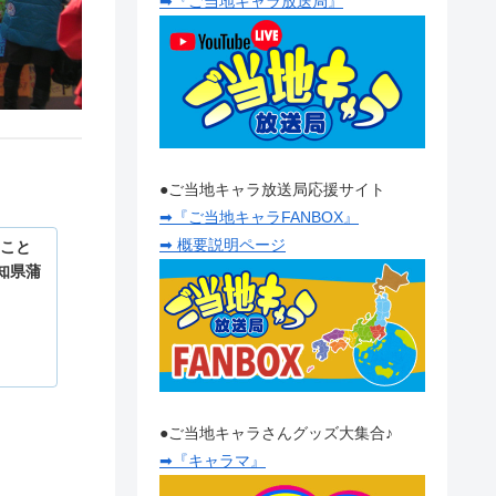
➡『ご当地キャラ放送局』
●ご当地キャラ放送局応援サイト
➡『ご当地キャラFANBOX』
➡ 概要説明ページ
ること
知県蒲
●ご当地キャラさんグッズ大集合♪
➡『キャラマ』