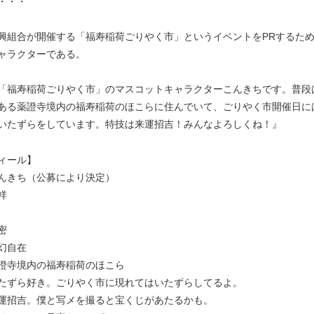
・・・
興組合が開催する「福寿稲荷ごりやく市」というイベントをPRするた
ャラクターである。
「福寿稲荷ごりやく市」のマスコットキャラクターこんきちです。普段
ある薬證寺境内の福寿稲荷のほこらに住んでいて、ごりやく市開催日に
いたずらをしています。特技は来運招吉！みんなよろしくね！』
ィール】
んきち（公募により決定）
祥
密
幻自在
證寺境内の福寿稲荷のほこら
ずら好き。ごりやく市に現れてはいたずらしてるよ。
招吉。僕と写メを撮ると宝くじがあたるかも。