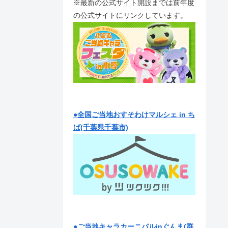
※最新の公式サイト開設までは前年度
の公式サイトにリンクしています。
●全国ご当地おすそわけマルシェ in ち
ば(千葉県千葉市)
●ご当地キャラカーニバルinぐんま(群