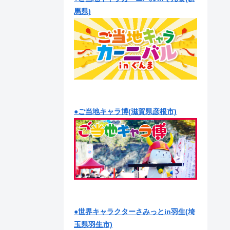
馬県)
●ご当地キャラ博(滋賀県彦根市)
●世界キャラクターさみっとin羽生(埼
玉県羽生市)