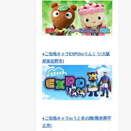
●ご当地キャラEXPOinりんくう(大阪
府泉佐野市)
●ご当地キャラinうと冬の陣(熊本県宇
土市)