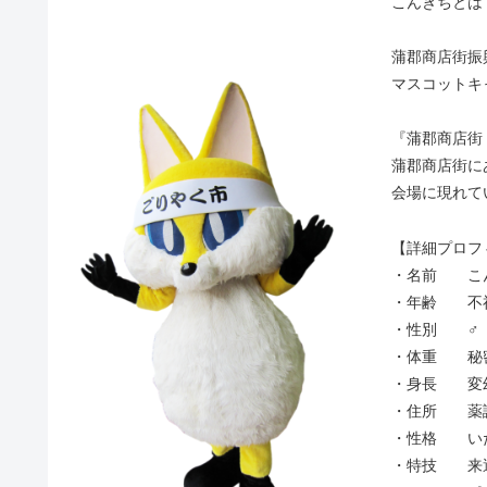
こんきちとは
蒲郡商店街振
マスコットキ
『蒲郡商店街
蒲郡商店街に
会場に現れて
【詳細プロフ
・名前 こ
・年齢 不
・性別 ♂
・体重 秘
・身長 変
・住所 薬
・性格 いた
・特技 来運