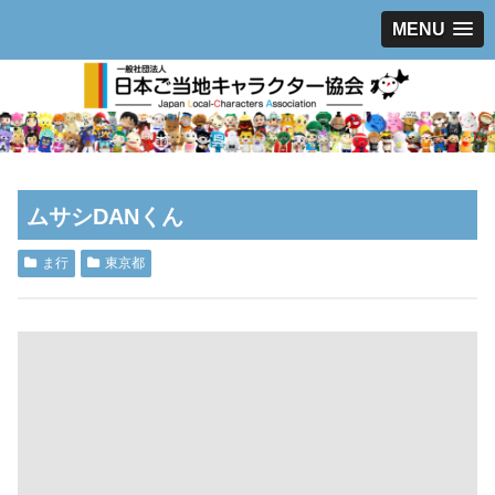
MENU
ムサシDANくん
ま行
東京都