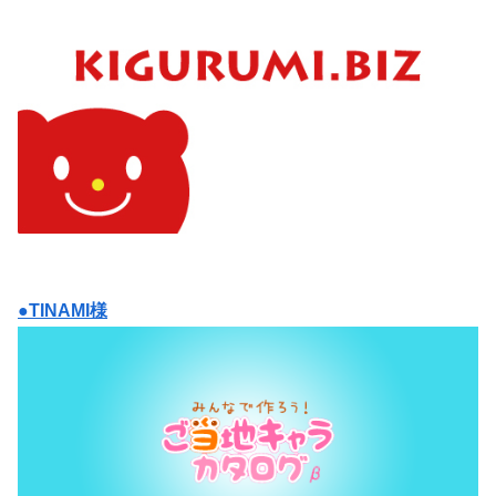
●TINAMI様