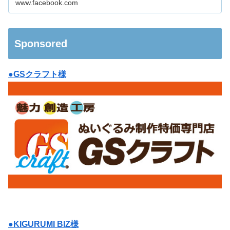
www.facebook.com
Sponsored
●GSクラフト様
●KIGURUMI BIZ様