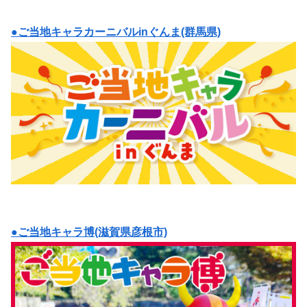
●ご当地キャラカーニバルinぐんま(群馬県)
●ご当地キャラ博(滋賀県彦根市)