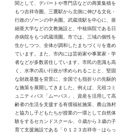
関として、デパートや専門店などの商業集積を
もつ吉祥寺圏。三鷹駅から北側に伸びる文化・
行政のゾーンの中央圏。武蔵境駅を中心に、亜
細亜大学などの文教施設と、中核病院である日
赤病院をもつ武蔵境圏。市では、三域の個性を
生かしつつ、全体が調和したまちづくりを進め
ています。また、市内には芸術家や事業家・学
者などが多数居住しています。市民の意識も高
く、水準の高い行政が求められることと、堅固
な財政基盤を背景に、全国でも指折りの先駆的
な施策を展開してきました。例えば、元祖コミ
ュニティバス「ムーバス」、資産を活用して高
齢者の生活を支援する有償福祉施策、農山漁村
と協力し子どもたちが授業の一環として自然体
験をするセカンドスクール、０歳から３歳の子
育て支援施設である「０１２３吉祥寺・はらっ