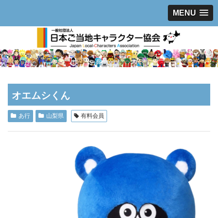
MENU
オエムシくん
あ行
山梨県
有料会員