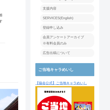
支援内容
姫
SERVICES(English)
す
登録申し込み
会員アンケートアーカイブ
※有料会員のみ
広告出稿について
ご当地キャラめいし
【協会公式】ご当地キャラめいし