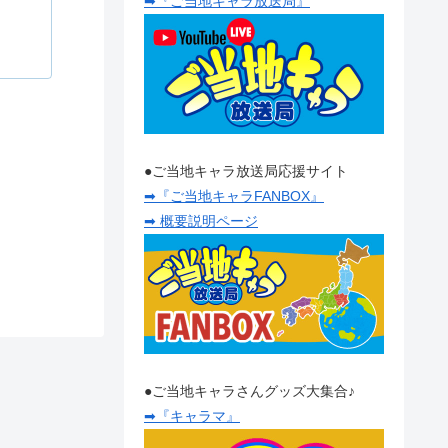
➡『ご当地キャラ放送局』
●ご当地キャラ放送局応援サイト
➡『ご当地キャラFANBOX』
➡ 概要説明ページ
●ご当地キャラさんグッズ大集合♪
➡『キャラマ』