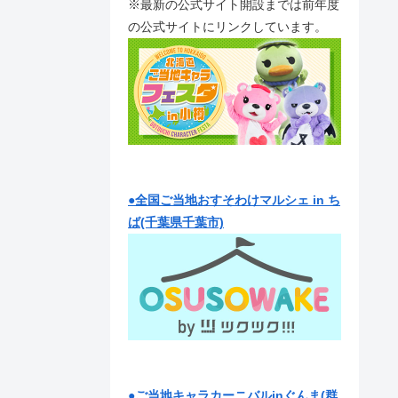
※最新の公式サイト開設までは前年度
の公式サイトにリンクしています。
●全国ご当地おすそわけマルシェ in ち
ば(千葉県千葉市)
●ご当地キャラカーニバルinぐんま(群