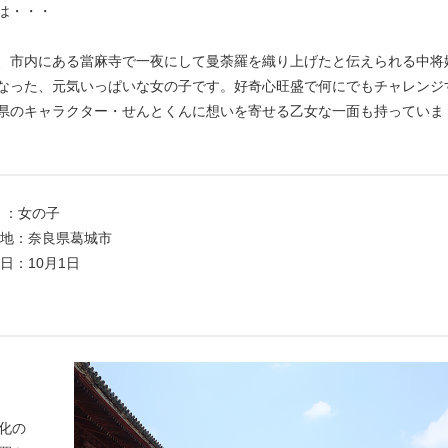
は・・・
、市内にある當麻寺で一夜にして曼荼羅を織り上げたと伝えられる中将
なった、元気いっぱいな女の子です。好奇心旺盛で何にでもチャレンジ
県のキャラクター・せんとくんに想いを寄せる乙女な一面も持っていま
：女の子
：奈良県葛城市
：10月1日
化の