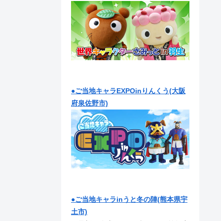
●ご当地キャラEXPOinりんくう(大阪
府泉佐野市)
●ご当地キャラinうと冬の陣(熊本県宇
土市)