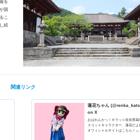
羅を
が国
るこ
し続
関連リンク
蓮花ちゃん (@renka_katsu
on X
おはれんかっ！キラッ☆奈良県葛
スコットキャラクター、蓮花だよ(*^
オフィシャルサイトはこちら！→