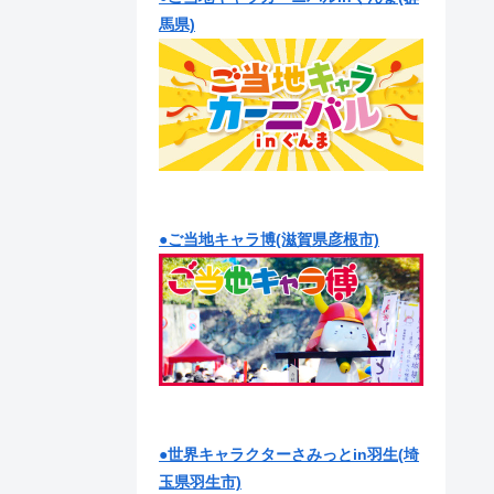
馬県)
●ご当地キャラ博(滋賀県彦根市)
●世界キャラクターさみっとin羽生(埼
玉県羽生市)