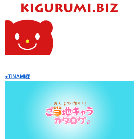
●TINAMI様