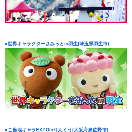
●世界キャラクターさみっとin羽生(埼玉県羽生市)
●ご当地キャラEXPOinりんくう(大阪府泉佐野市)