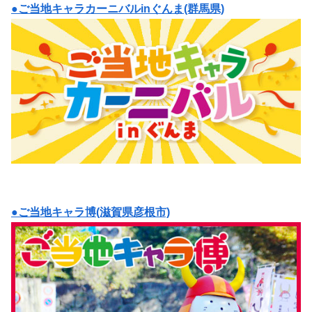
●ご当地キャラカーニバルinぐんま(群馬県)
●ご当地キャラ博(滋賀県彦根市)