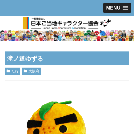
MENU
滝ノ道ゆずる
た行
大阪府