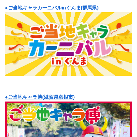
●ご当地キャラカーニバルinぐんま(群馬県)
●ご当地キャラ博(滋賀県彦根市)