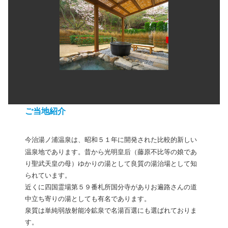
ご当地紹介
今治湯ノ浦温泉は、昭和５１年に開発された比較的新しい
温泉地であります。昔から光明皇后（藤原不比等の娘であ
り聖武天皇の母）ゆかりの湯として良質の湯治場として知
られています。
近くに四国霊場第５９番札所国分寺がありお遍路さんの道
中立ち寄りの湯としても有名であります。
泉質は単純弱放射能冷鉱泉で名湯百選にも選ばれておりま
す。