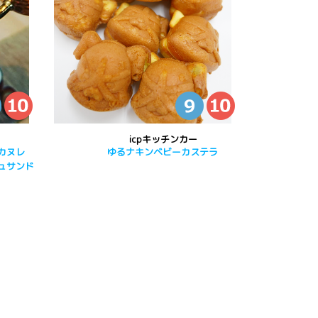
。
icpキッチンカー
カヌレ
ゆるナキンベビーカステラ
ュサンド