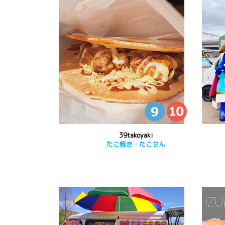
39takoyaki
たこ焼き・たこせん