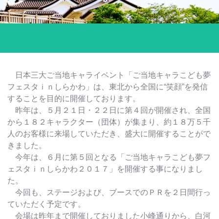
日本三大ご当地キャライベント「ご当地キャラこども夢
フェスタｉｎしらかわ」は、東北から全国に“笑顔”を発信
することを目的に開催しております。
昨年は、５月２１日・２２日に第４回が開催され、全国
から１８２キャラクター（団体）が集まり、約１８万５千
人のお客様に来場していただき、盛大に開催することがで
きました。
今年は、６月に第５回となる「ご当地キャラこども夢フ
ェスタｉｎしらかわ２０１７」を開催する事になりまし
た。
今回も、ステージおよび、ブースでのＰＲを２日間行っ
ていただく予定です。
会場は昨年まで開催しておりました小峰通りから、白河