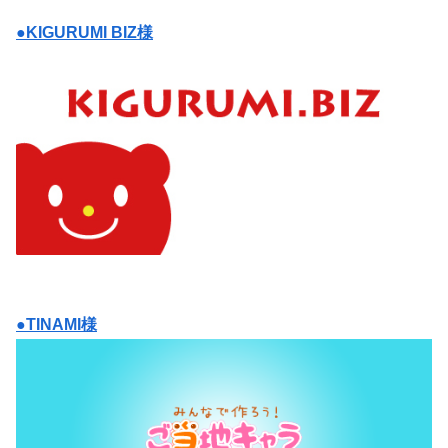
●KIGURUMI BIZ様
●TINAMI様