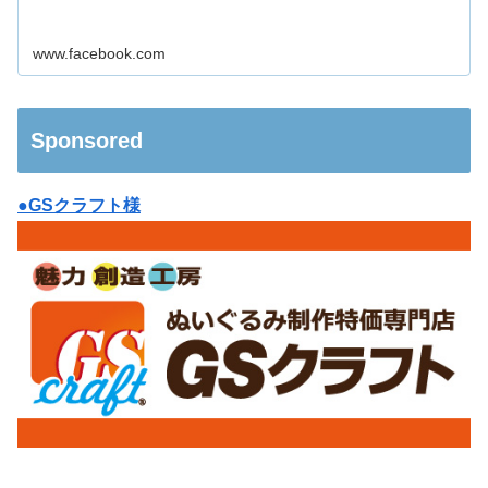
www.facebook.com
Sponsored
●GSクラフト様