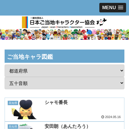
MENU
ご当地キャラ図鑑
シャモ番長
高知県
2024.05.16
安田朗（あんたろう）
高知県