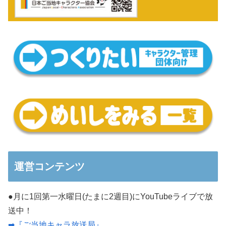
運営コンテンツ
●月に1回第一水曜日(たまに2週目)にYouTubeライブで放
送中！
➡『ご当地キャラ放送局』