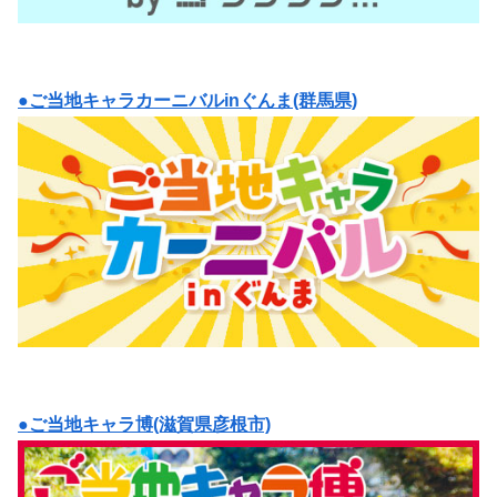
●ご当地キャラカーニバルinぐんま(群馬県)
●ご当地キャラ博(滋賀県彦根市)