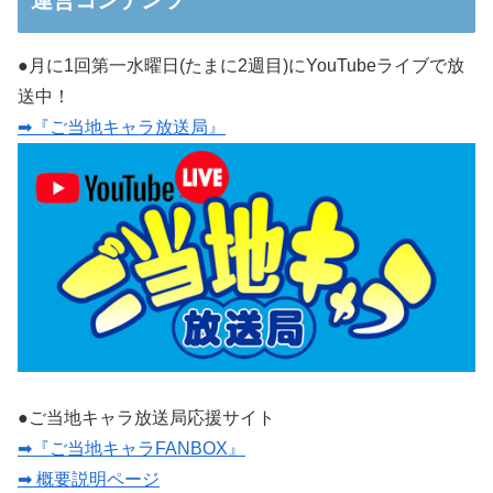
運営コンテンツ
●月に1回第一水曜日(たまに2週目)にYouTubeライブで放
送中！
➡『ご当地キャラ放送局』
●ご当地キャラ放送局応援サイト
➡『ご当地キャラFANBOX』
➡ 概要説明ページ