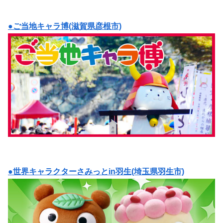
●ご当地キャラ博(滋賀県彦根市)
●世界キャラクターさみっとin羽生(埼玉県羽生市)