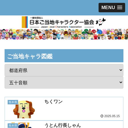
MENU
ご当地キャラ図鑑
ちくワン
熊本県
2025.05.15
うとん行長しゃん
熊本県