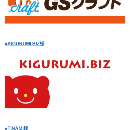
●KIGURUMI BIZ様
●TINAMI様