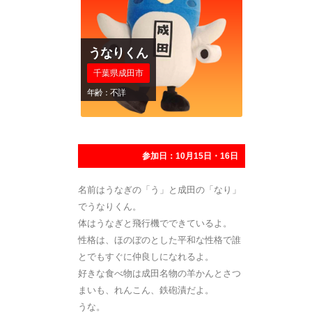
うなりくん
千葉県成田市
年齢：不詳
参加日：10月15日・16日
名前はうなぎの「う」と成田の「なり」
でうなりくん。
体はうなぎと飛行機でできているよ。
性格は、ほのぼのとした平和な性格で誰
とでもすぐに仲良しになれるよ。
好きな食べ物は成田名物の羊かんとさつ
まいも、れんこん、鉄砲漬だよ。
うな。