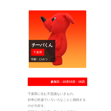
チーバくん
千葉県
年齢：ひみつ
参加日：10月15日・16日
千葉県に住む不思議ないきもの。
好奇心旺盛でいろいろなことに挑戦する
のが大好き。