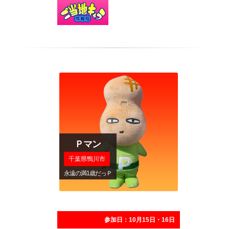
Ｐマン
千葉県鴨川市
永遠の満1歳だっＰ
参加日：10月15日・16日