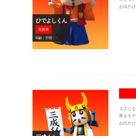
お出かけ
ひでよしくん
滋賀県
年齢：不明
２人とも
将をモチ
お出かけ