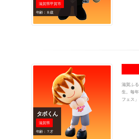
滋賀県甲賀市
年齢：８歳
滋賀ふる
生。毎年
フェス」
タボくん
滋賀県
年齢：？才