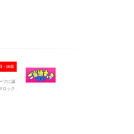
日・16日
チーフに誕
マロック