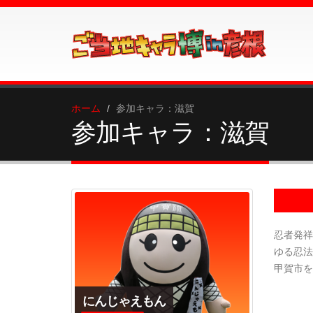
ホーム
参加キャラ：滋賀
参加キャラ：滋賀
忍者発祥
ゆる忍法
甲賀市を
にんじゃえもん