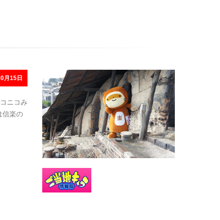
0月15日
コニコみ
は信楽の