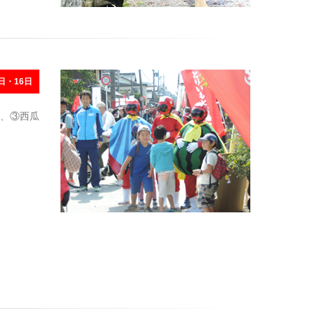
日・16日
、③西瓜