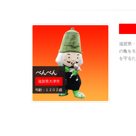
滋賀県・
の亀をモ
を守るた
べんべん
滋賀県大津市
年齢：１２０２歳