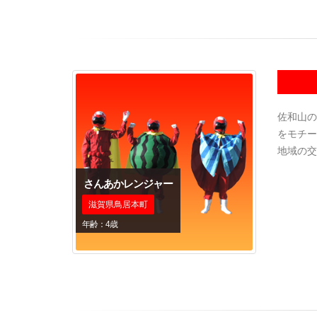
佐和山の
をモチー
地域の交
さんあかレンジャー
滋賀県鳥居本町
年齢：4歳