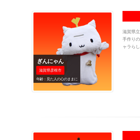
滋賀県立
手作りの
ャラらし
ぎんにゃん
滋賀県彦根市
年齢：見た人の心のままに