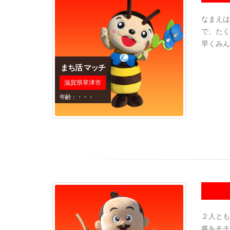
なまえは
で、たく
早くみん
まち活 マッチ
滋賀県草津市
年齢：・・・
２人とも
将をモチ