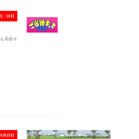
日・16日
も高校キ
0月15日