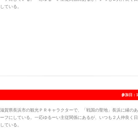
している。
参加日：1
滋賀県長浜市の観光ＰＲキャラクターで、「戦国の聖地」長浜に縁のあ
ーフにしている。一応ゆるーい主従関係にあるが、いつも２人仲良く日
している。