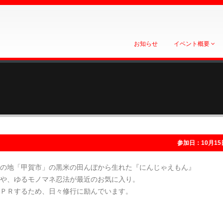
お知らせ
イベント概要
参加日：10月15
の地「甲賀市」の黒米の田んぼから生れた『にんじゃえもん』
や、ゆるモノマネ忍法が最近のお気に入り。
ＰＲするため、日々修行に励んでいます。