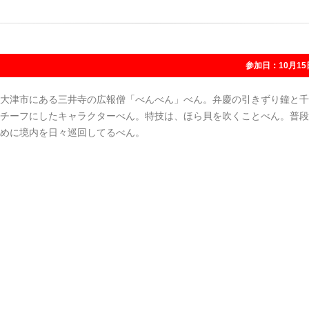
参加日：10月15
大津市にある三井寺の広報僧「べんべん」べん。弁慶の引きずり鐘と千
チーフにしたキャラクターべん。特技は、ほら貝を吹くことべん。普段
めに境内を日々巡回してるべん。