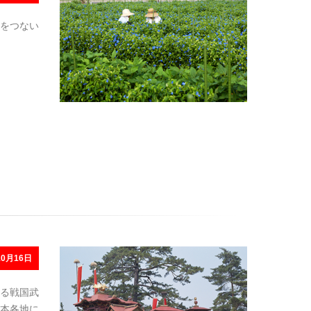
をつない
0月16日
る戦国武
本各地に