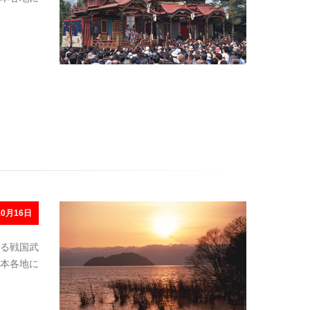
0月16日
る戦国武
本各地に