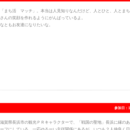
「まち活 マッチ」。本当は人見知りなんだけど、人とひと、人とまち
さんの笑顔を作れるようにがんばっているよ。
なともお友達になりたいな。
参加日：1
滋賀県長浜市の観光ＰＲキャラクターで、「戦国の聖地」長浜に縁のあ
ーフにしている。一応ゆるーい主従関係にあるが、いつも２人仲良く日