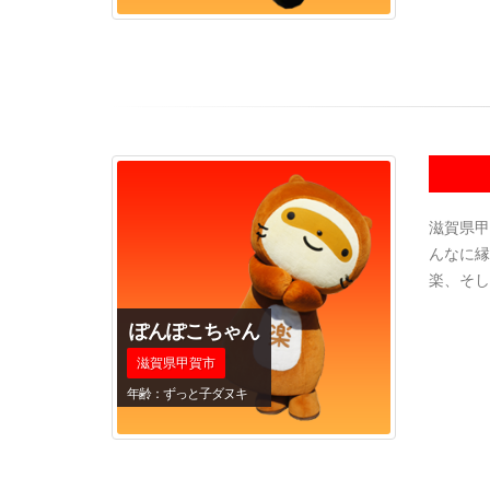
滋賀県甲
んなに縁
楽、そし
ぽんぽこちゃん
滋賀県甲賀市
年齢：ずっと子ダヌキ