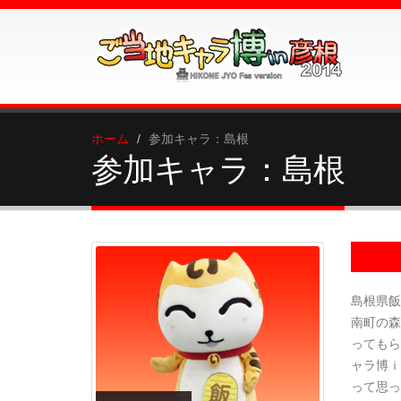
ホーム
参加キャラ：島根
参加キャラ：島根
島根県飯
南町の森
ってもら
ャラ博ｉ
って思っ