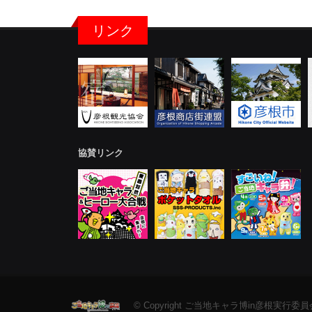
リンク
協賛リンク
© Copyright ご当地キャラ博in彦根実行委員会 All