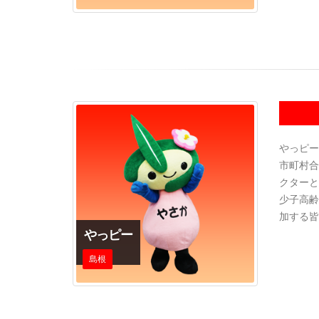
やっピー
市町村合
クターと
少子高齢
加する皆
やっピー
島根