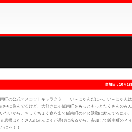
参加日：10月18
南町の公式マスコットキャラクター・い～にゃんだにゃ。い～にゃんは
の中に住んでるけど、大好きにゃ飯南町をもっともっとたくさんのみん
いたいから、ちょくちょく森を出て飯南町のＰＲ活動に励んでるにゃ。
ｎ彦根はたくさんのみんにゃが遊びに来るから、参加して飯南町のＰＲ
たにゃ！！