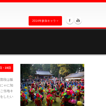
2014年参加キャラ
日・19日
普段は飯
にゃに知
ご当地キ
をしたい