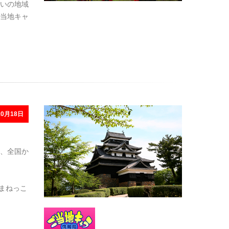
いの地域
当地キャ
0月18日
、全国か
まねっこ