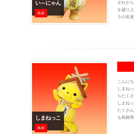
い～にゃん
それから
を盛り上
島根
ラの友達
こんにち
しまねっ
らたくさ
しまねっ
たくさん
しまねっこ
も島根県
島根