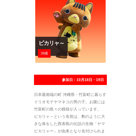
ピカリャ～
沖縄
参加日：10月18日・19日
日本最南端の町 沖縄県・竹富町に暮らす
イリオモテヤマネコの男の子。お腹には
竹富町の島々の模様が入っています。
ピカリャ～という名前は、豹のように大
きな体をした西表島の伝説の生物「ヤマ
ピカリャー」が由来となり名付けられま