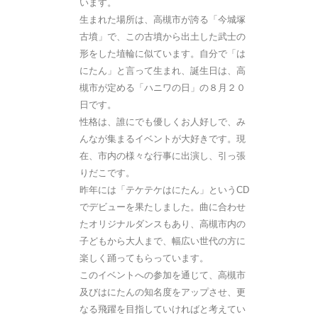
います。
生まれた場所は、高槻市が誇る「今城塚
古墳」で、この古墳から出土した武士の
形をした埴輪に似ています。自分で「は
にたん」と言って生まれ、誕生日は、高
槻市が定める「ハニワの日」の８月２０
日です。
性格は、誰にでも優しくお人好しで、み
んなが集まるイベントが大好きです。現
在、市内の様々な行事に出演し、引っ張
りだこです。
昨年には「テケテケはにたん」というCD
でデビューを果たしました。曲に合わせ
たオリジナルダンスもあり、高槻市内の
子どもから大人まで、幅広い世代の方に
楽しく踊ってもらっています。
このイベントへの参加を通じて、高槻市
及びはにたんの知名度をアップさせ、更
なる飛躍を目指していければと考えてい