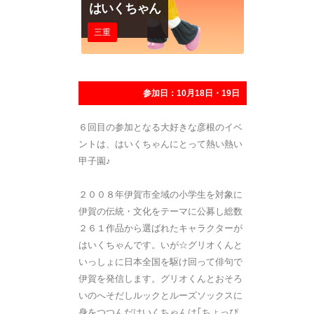
はいくちゃん
三重
参加日：10月18日・19日
６回目の参加となる大好きな彦根のイベ
ントは、はいくちゃんにとって熱い熱い
甲子園♪
２００８年伊賀市全域の小学生を対象に
伊賀の伝統・文化をテーマに公募し総数
２６１作品から選ばれたキャラクターが
はいくちゃんです。いが☆グリオくんと
いっしょに日本全国を駆け回って俳句で
伊賀を発信します。グリオくんとおそろ
いのへそだしルックとルーズソックスに
身をつつんだはいくちゃんは｢ちょっぴ