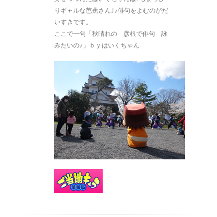
りギャルな芭蕉さん｣♪俳句をよむのがだ
いすきです。
ここで一句「秋晴れの 彦根で俳句 詠
みたいの♪」ｂｙはいくちゃん