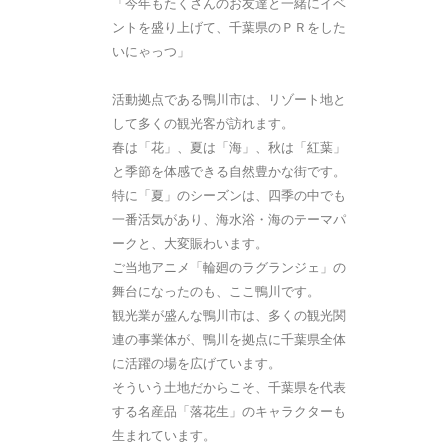
「今年もたくさんのお友達と一緒にイベ
ントを盛り上げて、千葉県のＰＲをした
いにゃっつ」
活動拠点である鴨川市は、リゾート地と
して多くの観光客が訪れます。
春は「花」、夏は「海」、秋は「紅葉」
と季節を体感できる自然豊かな街です。
特に「夏」のシーズンは、四季の中でも
一番活気があり、海水浴・海のテーマパ
ークと、大変賑わいます。
ご当地アニメ「輪廻のラグランジェ」の
舞台になったのも、ここ鴨川です。
観光業が盛んな鴨川市は、多くの観光関
連の事業体が、鴨川を拠点に千葉県全体
に活躍の場を広げています。
そういう土地だからこそ、千葉県を代表
する名産品「落花生」のキャラクターも
生まれています。