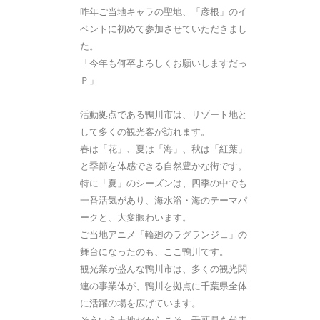
昨年ご当地キャラの聖地、「彦根」のイ
ベントに初めて参加させていただきまし
た。
「今年も何卒よろしくお願いしますだっ
Ｐ」
活動拠点である鴨川市は、リゾート地と
して多くの観光客が訪れます。
春は「花」、夏は「海」、秋は「紅葉」
と季節を体感できる自然豊かな街です。
特に「夏」のシーズンは、四季の中でも
一番活気があり、海水浴・海のテーマパ
ークと、大変賑わいます。
ご当地アニメ「輪廻のラグランジェ」の
舞台になったのも、ここ鴨川です。
観光業が盛んな鴨川市は、多くの観光関
連の事業体が、鴨川を拠点に千葉県全体
に活躍の場を広げています。