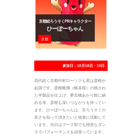
京都絵ろうそくPRキャラクター
ひーぽーちゃん
京都
参加日：10月18日・19日
四代続く京都中村ローソクも実は彦根が
起源です。彦根蝋燭（蝋喜様）の残され
た半製品を仕上げ、夢京橋あかり館に納
める等、彦根も深いつながりを持ってい
ます。ひーぽーちゃんは、京ろうそくの
良さを知って頂きたいと地道に活動して
います。当日はブース前でも得意なダン
スでパフォーマンスを頑張っています。