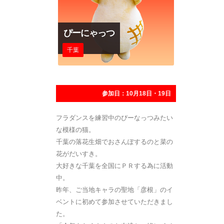
ぴーにゃっつ
千葉
参加日：10月18日・19日
フラダンスを練習中のぴーなっつみたい
な模様の猫。
千葉の落花生畑でおさんぽするのと菜の
花がだいすき。
大好きな千葉を全国にＰＲする為に活動
中。
昨年、ご当地キャラの聖地「彦根」のイ
ベントに初めて参加させていただきまし
た。