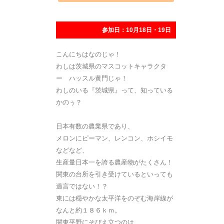
参加日：10月18日・19日
こんにちはなのじゃ！
わしは茨城県のマスコットキャラクタ
ー ハッスル黄門じゃ！
わしのいる『茨城県』って、知っている
かのぅ？
日本有数の農業県であり、
メロンにピーマン、レンコン、ホシイモ
などなど、
生産量日本一を誇る農産物がたくさん！
関東の台所を引き受けているといっても
過言ではない！？
東には穏やかな太平洋をのぞむ海岸線が
なんと約１８６ｋｍ。
関東平野にそびえ立つのは、