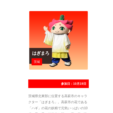
はぎまろ
茨城
参加日：10月19日
茨城県北東部に位置する高萩市のキャラ
クター「はぎまろ」。高萩市の花である
「ハギ」の花の妖精で元気いっぱいの10