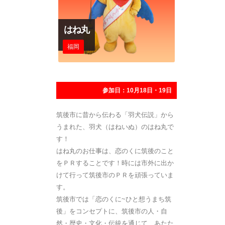
はね丸
福岡
参加日：10月18日・19日
筑後市に昔から伝わる「羽犬伝説」から
うまれた、羽犬（はねいぬ）のはね丸で
す！
はね丸のお仕事は、恋のくに筑後のこと
をＰＲすることです！時には市外に出か
けて行って筑後市のＰＲを頑張っていま
す。
筑後市では「恋のくに~ひと想うまち筑
後」をコンセプトに、筑後市の人・自
然・歴史・文化・伝統を通じて、あたた