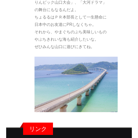
りんピック山口大会」、「大河ドラマ」
の舞台にもなるんだよ。
ちょるるはＰＲ本部長として一生懸命に
日本中のお友達にPRしなくちゃ。
それから、やまぐちのぶち美味しいもの
やぶちきれいな海も紹介したいな。
ぜひみんな山口に遊びにきてね。
リンク