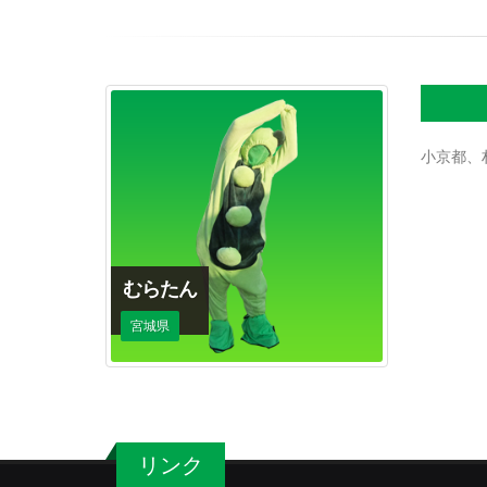
小京都、
むらたん
宮城県
リンク