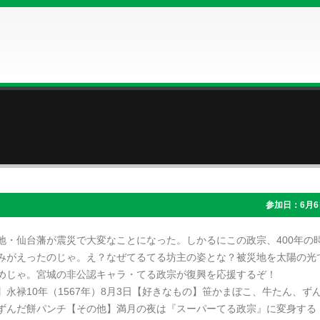
参加日：6月6
地・仙台藩が震災で大変なことになった。しかるにこの政宗、400年の
みがえったのじゃ。え？なぜてるてる坊主の姿とな？被災地を太陽の光
めじゃ。宮城の非公認キャラ・てる政宗が復興を応援するぞ！
】永禄10年（1567年）8月3日【好きなもの】笹かまぼこ、牛たん、ず
ずんだ餅パンチ【その他】満月の夜は『スーパーてる政宗』に変身する