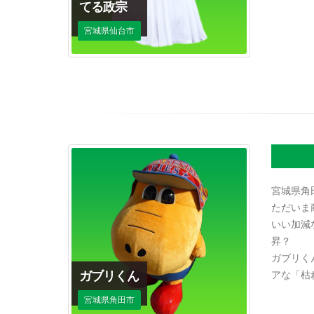
てる政宗
宮城県仙台市
宮城県角
ただいま
いい加減
昇？
ガブリく
ガブリくん
アな「枯
宮城県角田市