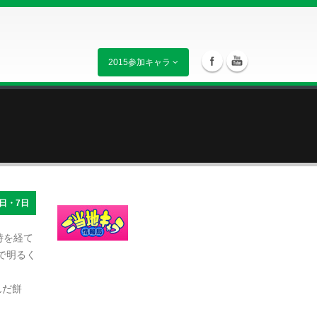
2015参加キャラ
日・7日
時を経て
で明るく
んだ餅