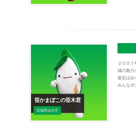
２００７
城の魅力
最近はゆ
みんなボ
笹かまぼこの笹木君
宮城県仙台市