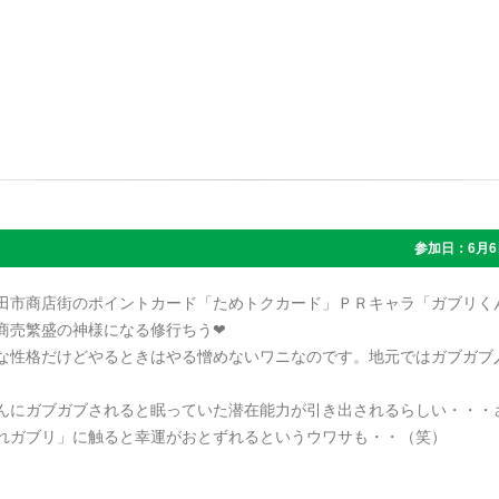
参加日：6月6
田市商店街のポイントカード「ためトクカード」ＰＲキャラ「ガブリく
商売繁盛の神様になる修行ちう❤
な性格だけどやるときはやる憎めないワニなのです。地元ではガブガブ
んにガブガブされると眠っていた潜在能力が引き出されるらしい・・・
れガブリ」に触ると幸運がおとずれるというウワサも・・（笑）