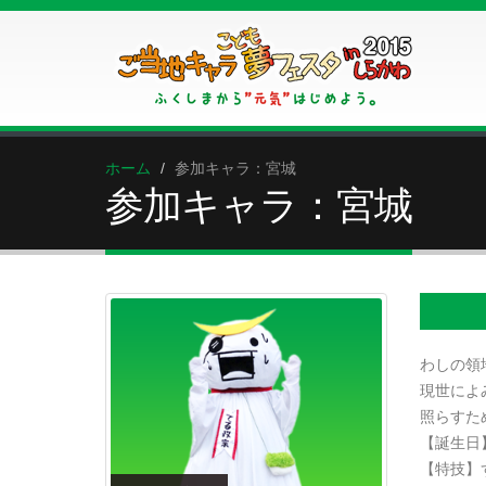
ホーム
参加キャラ：宮城
参加キャラ：宮城
わしの領
現世によ
照らすた
【誕生日
【特技】