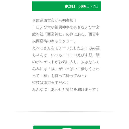
参加日：6月6日・7日
兵庫県西宮市から初参加！
十日えびすや福男神事で有名なえびす宮
総本社「西宮神社」の側にある、西宮中
央商店街のキャラクター。
えべっさんをモチーフにしたふくみみ福
ちゃんは、いつもニコニコえびす顔。鯛
のポシェットがお気に入り。大きなふく
みみには「福」がいっぱい！優しくさわ
って「福」を持って帰ってね～♪
特技は南京玉すだれ！
みんなにしあわせと笑顔を届けま～す！