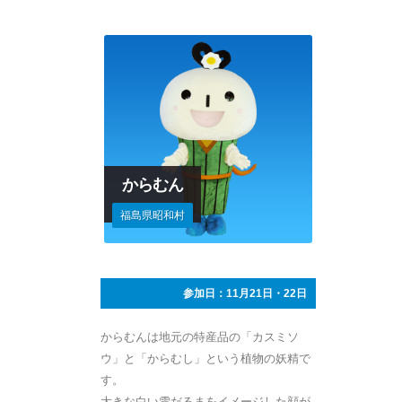
からむん
福島県昭和村
参加日：11月21日・22日
からむんは地元の特産品の「カスミソ
ウ」と「からむし」という植物の妖精で
す。
大きな白い雪だるまをイメージした顔が