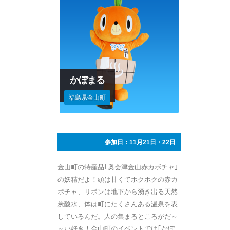
かぼまる
福島県金山町
参加日：11月21日・22日
金山町の特産品｢奥会津金山赤カボチャ｣
の妖精だよ！頭は甘くてホクホクの赤カ
ボチャ、リボンは地下から湧き出る天然
炭酸水、体は町にたくさんある温泉を表
しているんだ。人の集まるところがだ～
～い好き！金山町のイベントでは｢かぼ