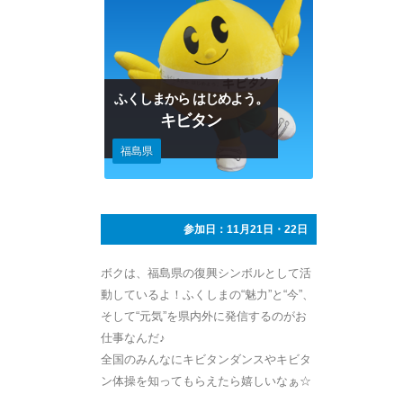
ふくしまから はじめよう。
キビタン
福島県
参加日：11月21日・22日
ボクは、福島県の復興シンボルとして活
動しているよ！ふくしまの“魅力”と“今”、
そして“元気”を県内外に発信するのがお
仕事なんだ♪
全国のみんなにキビタンダンスやキビタ
ン体操を知ってもらえたら嬉しいなぁ☆