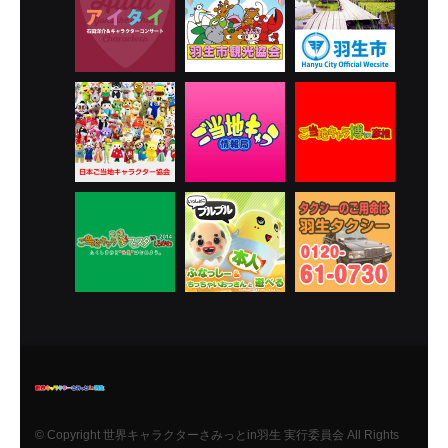
© Copyright 世界キャラクターさみっとin羽生 実行委員会 All Rights