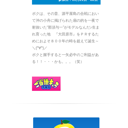
ボクは、その昔、源平屋島の合戦におい
て沖の小舟に掲げられた扇の的を一夜で
射抜いた“那須与一”がモデルなんだ♪生ま
れ育った地 『大田原市』をＰＲするた
めにおよそ８００年の時を超えて誕生～
＼(^∀^)／
ボクと握手すると一矢必中のご利益があ
る！！・・・かも。。。（笑）