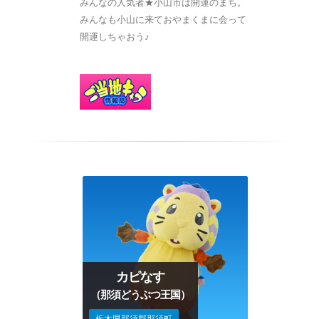
みんなの人気者★小山市は開運のまち。
みんなも小山に来ておやまくまに会って
開運しちゃおう♪
カピなす
（那須どうぶつ王国）
栃木県那須郡那須町