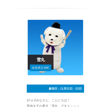
雪丸
奈良県王寺町
参加日：11月21日・22日
(U´ω`)/みなさん、こんにちは！
聖徳太子の愛犬「雪丸」ですよ～～～