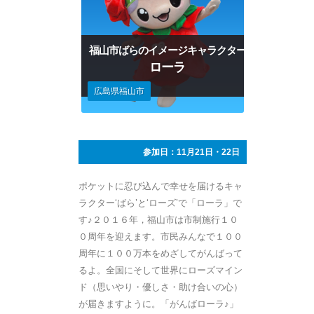
福山市ばらのイメージキャラクター
ローラ
広島県福山市
参加日：11月21日・22日
ポケットに忍び込んで幸せを届けるキャ
ラクター‘ばら’と‘ローズ’で「ローラ」で
す♪２０１６年，福山市は市制施行１０
０周年を迎えます。市民みんなで１００
周年に１００万本をめざしてがんばって
るよ。全国にそして世界にローズマイン
ド（思いやり・優しさ・助け合いの心）
が届きますように。「がんばローラ♪」