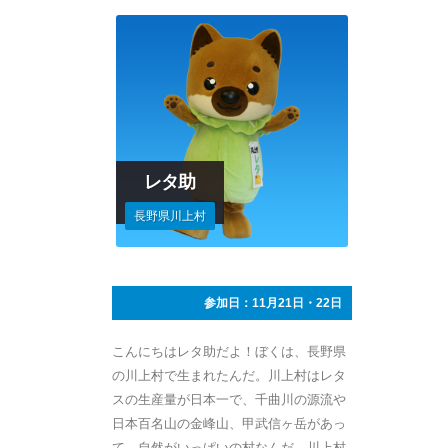
レタ助
長野県川上村
参加日：11月21日・22日
こんにちはレタ助だよ！ぼくは、長野県
の川上村で生まれたんだ。川上村はレタ
スの生産量が日本一で、千曲川の源流や
日本百名山の金峰山、甲武信ヶ岳があっ
て、自然がいっぱいの村なんだ。川上村