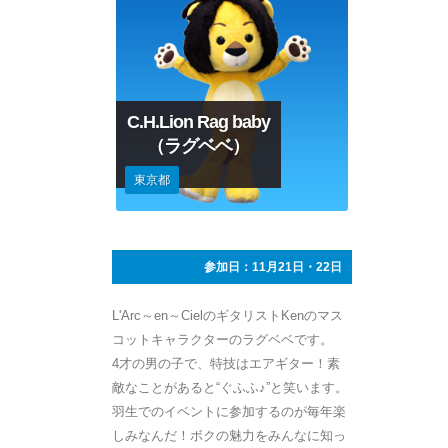
C.H.Lion Rag baby
（ラグベベ）
東京都
参加日：11月21日・22日
L'Arc～en～CielのギタリストKenのマス
コットキャラクターのラグベベです。
4才の男の子で、特技はエアギター！素
敵なことがあると“ぐふふ♪”と笑います。
羽生でのイベントに参加するのが毎年楽
しみなんだ！ボクの魅力をみんなに知っ