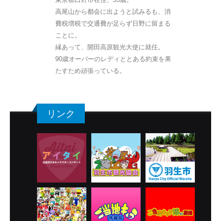
高尾山から都会に出ようと試みるも、消
費税増税で交通費が足らず日野に留まる
ことに。
縁あって、開田高原観光大使に就任。
90歳オーバーのレディととある約束を果
たすため頑張っている。
リンク