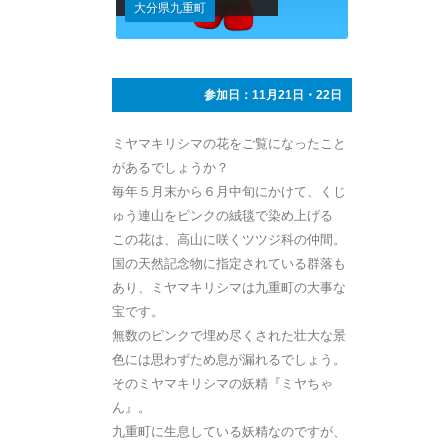
大分県九重町
参加日：11月21日・22日
ミヤマキリシマの花をご覧になったこと
があるでしょうか？
毎年５月末から６月中旬にかけて、くじ
ゅう連山をピンクの絨毯で染め上げる
この花は、高山に咲くツツジ科の仲間。
国の天然記念物に指定されている群落も
あり、ミヤマキリシマは九重町の大事な
宝です。
無数のピンクで埋め尽くされた壮大な景
色には思わずため息が漏れるでしょう。
そのミヤマキリシマの妖精『ミヤちゃ
ん』。
九重町に生息している妖精なのですが、